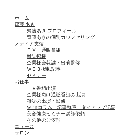
ホーム
齊藤 あき
齊藤あき プロフィール
齊藤あきの個別カウンセリング
メディア実績
ＴＶ・通販番組
雑誌掲載
企業様会報誌・出演監修
ＷＥＢ掲載記事
セミナー
お仕事
ＴＶ番組出演
企業様向け通販番組の出演
雑誌の出演・監修
WEBコラム、記事執筆、タイアップ記事
美容健康セミナー講師依頼
その他のご依頼
ニュース
サロン