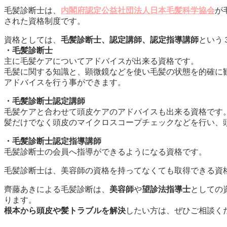
毛髪診断士は、
内閣府認定公益社団法人日本毛髪科学協会
が
された資格制度です。
資格としては、
毛髪診断士、認定講師、認定指導講師
という
・毛髪診断士
主に毛髪ケアについてアドバイスが出来る資格です。
毛髪に関する知識と、顕微鏡などを使い毛髪の状態を的確に
アドバイスを行う事ができます。
・毛髪診断士認定講師
毛髪ケアと合わせて頭皮ケアのアドバイスも出来る資格です
髪だけでなく頭皮のマイクロスコープチェックなどを行い、
・毛髪診断士認定指導講師
毛髪診断士の会員へ指導ができるようになる資格です。
毛髪診断士は、美容師の資格を持ってなくても取得できる資
齊藤あきによる毛髪診断は、
美容師
や
望診法指導士
としての
ります。
根本から頭皮や髪トラブルを解決
したい方は、ぜひご相談く