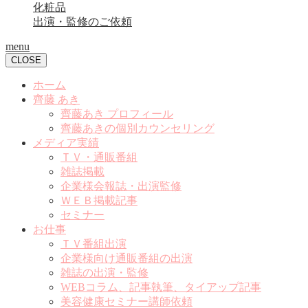
化粧品
出演・監修のご依頼
menu
CLOSE
ホーム
齊藤 あき
齊藤あき プロフィール
齊藤あきの個別カウンセリング
メディア実績
ＴＶ・通販番組
雑誌掲載
企業様会報誌・出演監修
ＷＥＢ掲載記事
セミナー
お仕事
ＴＶ番組出演
企業様向け通販番組の出演
雑誌の出演・監修
WEBコラム、記事執筆、タイアップ記事
美容健康セミナー講師依頼