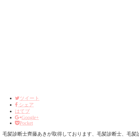
ツイート
シェア
はてブ
Google+
Pocket
毛髪診断士齊藤あきが取得しております、毛髪診断士、毛髪