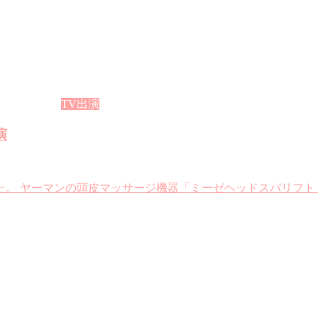
TV出演
演
た。 ヤーマンの頭皮マッサージ機器「ミーゼヘッドスパリフト