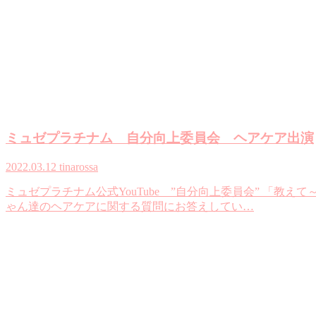
ミュゼプラチナム 自分向上委員会 ヘアケア出演
2022.03.12
tinarossa
ミュゼプラチナム公式YouTube ”自分向上委員会” 「
ゃん達のヘアケアに関する質問にお答えしてい…