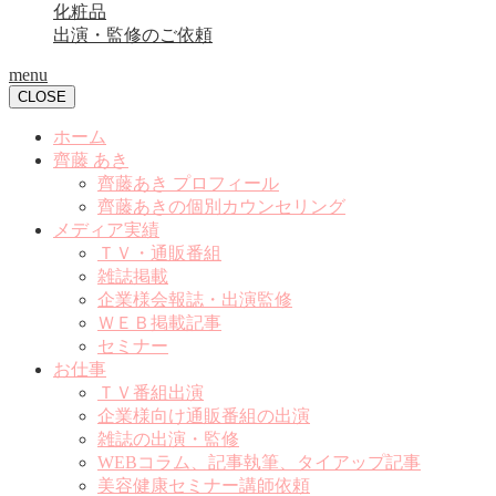
化粧品
出演・監修のご依頼
menu
CLOSE
ホーム
齊藤 あき
齊藤あき プロフィール
齊藤あきの個別カウンセリング
メディア実績
ＴＶ・通販番組
雑誌掲載
企業様会報誌・出演監修
ＷＥＢ掲載記事
セミナー
お仕事
ＴＶ番組出演
企業様向け通販番組の出演
雑誌の出演・監修
WEBコラム、記事執筆、タイアップ記事
美容健康セミナー講師依頼