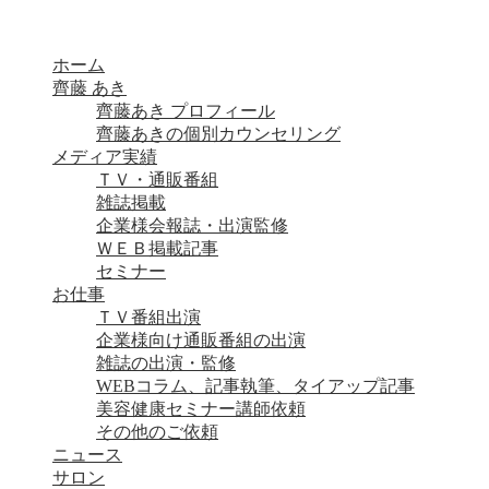
ホーム
齊藤 あき
齊藤あき プロフィール
齊藤あきの個別カウンセリング
メディア実績
ＴＶ・通販番組
雑誌掲載
企業様会報誌・出演監修
ＷＥＢ掲載記事
セミナー
お仕事
ＴＶ番組出演
企業様向け通販番組の出演
雑誌の出演・監修
WEBコラム、記事執筆、タイアップ記事
美容健康セミナー講師依頼
その他のご依頼
ニュース
サロン