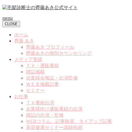
menu
CLOSE
ホーム
齊藤 あき
齊藤あき プロフィール
齊藤あきの個別カウンセリング
メディア実績
ＴＶ・通販番組
雑誌掲載
企業様会報誌・出演監修
ＷＥＢ掲載記事
セミナー
お仕事
ＴＶ番組出演
企業様向け通販番組の出演
雑誌の出演・監修
WEBコラム、記事執筆、タイアップ記事
美容健康セミナー講師依頼