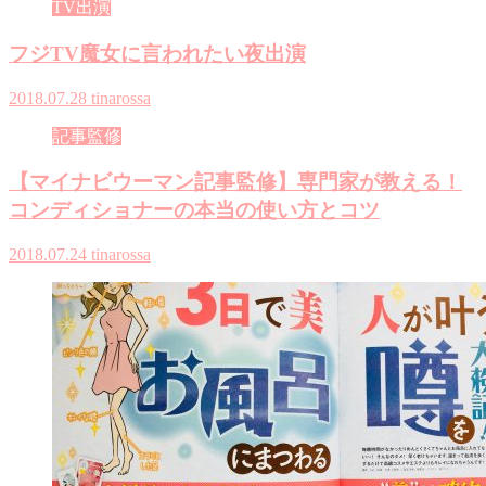
TV出演
フジTV魔女に言われたい夜出演
2018.07.28
tinarossa
記事監修
【マイナビウーマン記事監修】専門家が教える！
コンディショナーの本当の使い方とコツ
2018.07.24
tinarossa