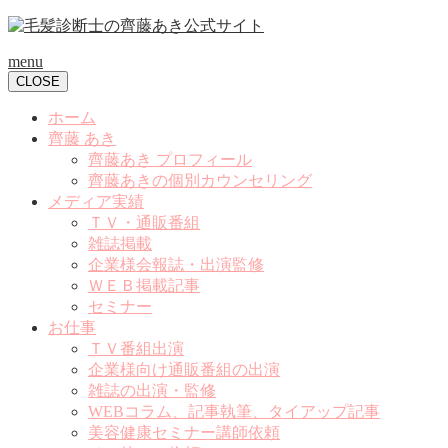
menu
CLOSE
ホーム
齊藤 あき
齊藤あき プロフィール
齊藤あきの個別カウンセリング
メディア実績
ＴＶ・通販番組
雑誌掲載
企業様会報誌・出演監修
ＷＥＢ掲載記事
セミナー
お仕事
ＴＶ番組出演
企業様向け通販番組の出演
雑誌の出演・監修
WEBコラム、記事執筆、タイアップ記事
美容健康セミナー講師依頼