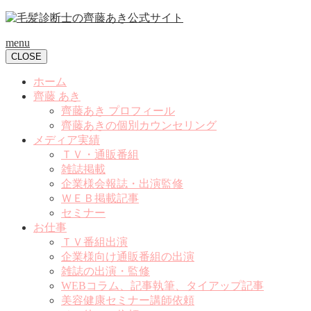
menu
CLOSE
ホーム
齊藤 あき
齊藤あき プロフィール
齊藤あきの個別カウンセリング
メディア実績
ＴＶ・通販番組
雑誌掲載
企業様会報誌・出演監修
ＷＥＢ掲載記事
セミナー
お仕事
ＴＶ番組出演
企業様向け通販番組の出演
雑誌の出演・監修
WEBコラム、記事執筆、タイアップ記事
美容健康セミナー講師依頼