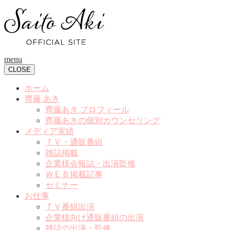
menu
CLOSE
ホーム
齊藤 あき
齊藤あき プロフィール
齊藤あきの個別カウンセリング
メディア実績
ＴＶ・通販番組
雑誌掲載
企業様会報誌・出演監修
ＷＥＢ掲載記事
セミナー
お仕事
ＴＶ番組出演
企業様向け通販番組の出演
雑誌の出演・監修