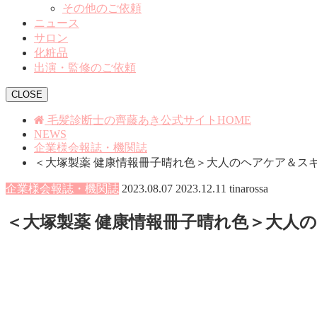
その他のご依頼
ニュース
サロン
化粧品
出演・監修のご依頼
CLOSE
毛髪診断士の齊藤あき公式サイトHOME
NEWS
企業様会報誌・機関誌
＜大塚製薬 健康情報冊子晴れ色＞大人のヘアケア＆ス
企業様会報誌・機関誌
2023.08.07
2023.12.11
tinarossa
＜大塚製薬 健康情報冊子晴れ色＞大人