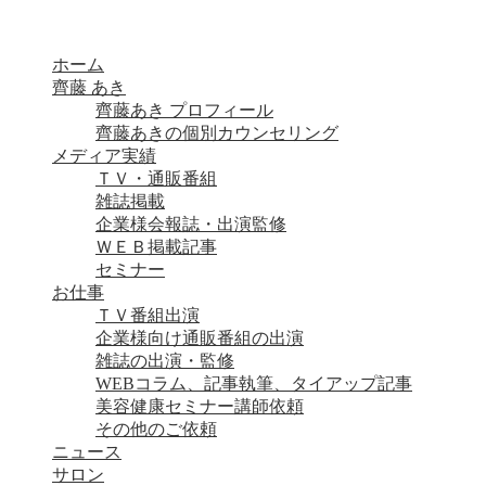
ホーム
齊藤 あき
齊藤あき プロフィール
齊藤あきの個別カウンセリング
メディア実績
ＴＶ・通販番組
雑誌掲載
企業様会報誌・出演監修
ＷＥＢ掲載記事
セミナー
お仕事
ＴＶ番組出演
企業様向け通販番組の出演
雑誌の出演・監修
WEBコラム、記事執筆、タイアップ記事
美容健康セミナー講師依頼
その他のご依頼
ニュース
サロン