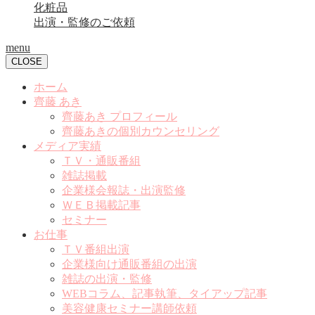
化粧品
出演・監修のご依頼
menu
CLOSE
ホーム
齊藤 あき
齊藤あき プロフィール
齊藤あきの個別カウンセリング
メディア実績
ＴＶ・通販番組
雑誌掲載
企業様会報誌・出演監修
ＷＥＢ掲載記事
セミナー
お仕事
ＴＶ番組出演
企業様向け通販番組の出演
雑誌の出演・監修
WEBコラム、記事執筆、タイアップ記事
美容健康セミナー講師依頼