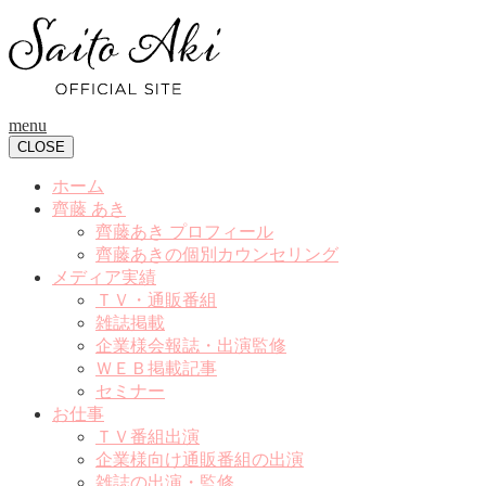
menu
CLOSE
ホーム
齊藤 あき
齊藤あき プロフィール
齊藤あきの個別カウンセリング
メディア実績
ＴＶ・通販番組
雑誌掲載
企業様会報誌・出演監修
ＷＥＢ掲載記事
セミナー
お仕事
ＴＶ番組出演
企業様向け通販番組の出演
雑誌の出演・監修