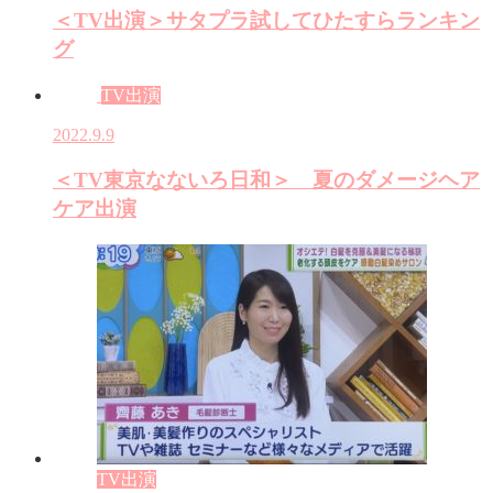
＜TV出演＞サタプラ試してひたすらランキン
グ
TV出演
2022.9.9
＜TV東京なないろ日和＞ 夏のダメージヘア
ケア出演
TV出演