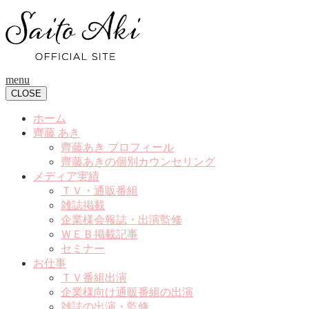
menu
CLOSE
ホーム
齊藤 あき
齊藤あき プロフィール
齊藤あきの個別カウンセリング
メディア実績
ＴＶ・通販番組
雑誌掲載
企業様会報誌・出演監修
ＷＥＢ掲載記事
セミナー
お仕事
ＴＶ番組出演
企業様向け通販番組の出演
雑誌の出演・監修