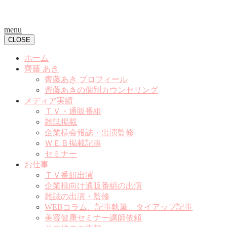
menu
CLOSE
ホーム
齊藤 あき
齊藤あき プロフィール
齊藤あきの個別カウンセリング
メディア実績
ＴＶ・通販番組
雑誌掲載
企業様会報誌・出演監修
ＷＥＢ掲載記事
セミナー
お仕事
ＴＶ番組出演
企業様向け通販番組の出演
雑誌の出演・監修
WEBコラム、記事執筆、タイアップ記事
美容健康セミナー講師依頼