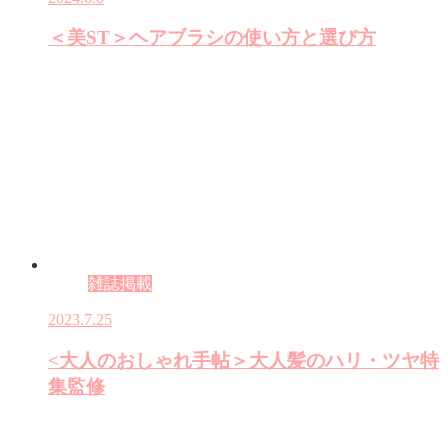
＜美ST＞ヘアブラシの使い方と選び方
雑誌掲載
2023.7.25
<大人のおしゃれ手帖＞大人髪のハリ・ツヤ特
集監修