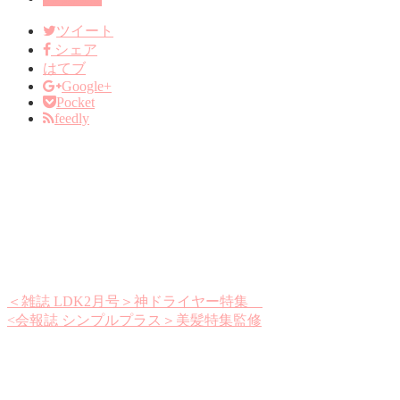
ツイート
シェア
はてブ
Google+
Pocket
feedly
＜雑誌 LDK2月号＞神ドライヤー特集
<会報誌 シンプルプラス＞美髪特集監修