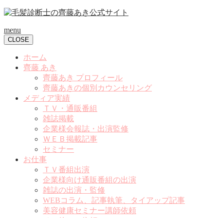
menu
CLOSE
ホーム
齊藤 あき
齊藤あき プロフィール
齊藤あきの個別カウンセリング
メディア実績
ＴＶ・通販番組
雑誌掲載
企業様会報誌・出演監修
ＷＥＢ掲載記事
セミナー
お仕事
ＴＶ番組出演
企業様向け通販番組の出演
雑誌の出演・監修
WEBコラム、記事執筆、タイアップ記事
美容健康セミナー講師依頼