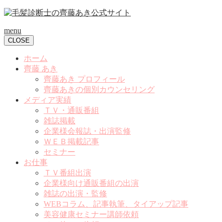
menu
CLOSE
ホーム
齊藤 あき
齊藤あき プロフィール
齊藤あきの個別カウンセリング
メディア実績
ＴＶ・通販番組
雑誌掲載
企業様会報誌・出演監修
ＷＥＢ掲載記事
セミナー
お仕事
ＴＶ番組出演
企業様向け通販番組の出演
雑誌の出演・監修
WEBコラム、記事執筆、タイアップ記事
美容健康セミナー講師依頼