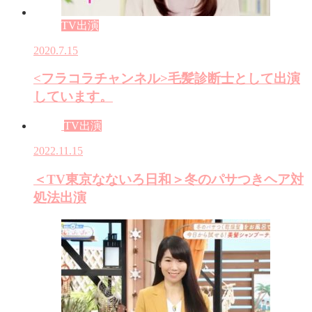
TV出演
2020.7.15
<フラコラチャンネル>毛髪診断士として出演
しています。
TV出演
2022.11.15
＜TV東京なないろ日和＞冬のパサつきヘア対
処法出演