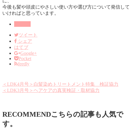
に、
今後も髪や頭皮にやさしい使い方や選び方について発信して
いければと思っています。
TV出演
ツイート
シェア
はてブ
Google+
Pocket
feedly
＜LDK4月号＞白髪染めトリートメント特集 検証協力
＜LDK3月号＞ヘアケアの真実検証・取材協力
RECOMMEND
こちらの記事も人気で
す。