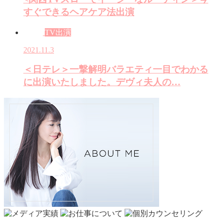
すぐできるヘアケア法出演
TV出演
2021.11.3
＜日テレ＞一撃解明バラエティ一目でわかる
に出演いたしました。デヴィ夫人の…