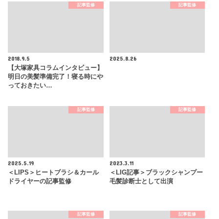
記事監修
記事監修
2018.9.5
2025.8.26
【大塚家具コラムインタビュー】
明日の美髪準備完了！寝る時にや
っておきたい…
記事監修
記事監修
2025.5.19
2023.3.11
＜LIPS＞ヒートブラシ＆カール
＜LIG記事＞ブラックシャンプー
ドライヤーの記事監修
毛髪診断士として出演
記事監修
記事監修